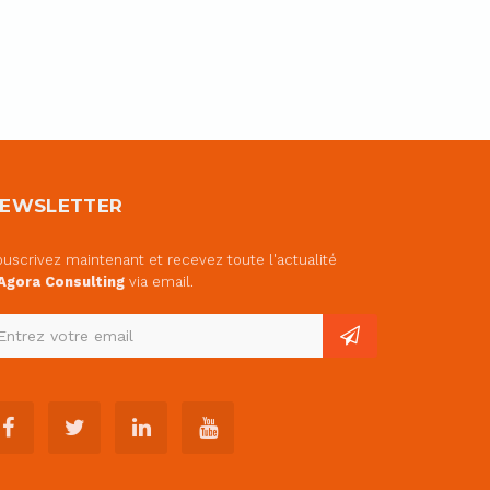
EWSLETTER
uscrivez maintenant et recevez toute l'actualité
Agora Consulting
via email.
ntrez
otre
ail...