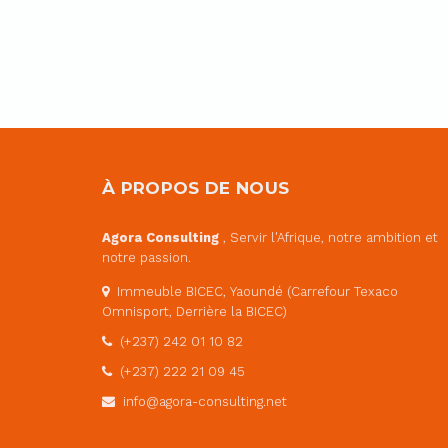
À PROPOS DE NOUS
Agora Consulting
, Servir l'Afrique, notre ambition et
notre passion.
Immeuble BICEC, Yaoundé (Carrefour Texaco
Omnisport, Derrière la BICEC)
(+237) 242 01 10 82
(+237) 222 21 09 45
info@agora-consulting.net