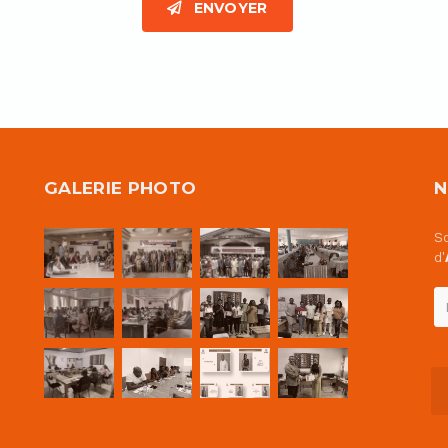
GALERIE PHOTO
N
So
d'
E
v
em